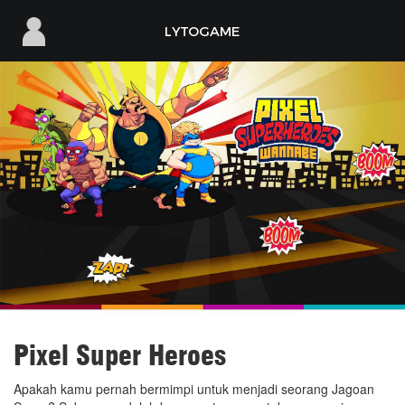
LYTOGAME
LYTOGAME
My Account
Daftar Baru
PC
Games
Mobile
Games
Pixel Super Heroes
Berita
Apakah kamu pernah bermimpi untuk menjadi seorang Jagoan
Support