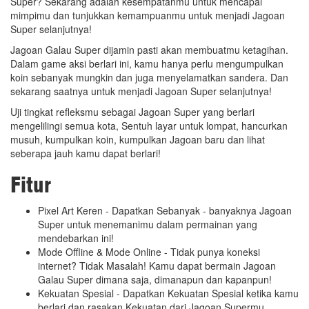
Super? Sekarang adalah kesempatanmu untuk mencapai
mimpimu dan tunjukkan kemampuanmu untuk menjadi Jagoan
Super selanjutnya!
Jagoan Galau Super dijamin pasti akan membuatmu ketagihan.
Dalam game aksi berlari ini, kamu hanya perlu mengumpulkan
koin sebanyak mungkin dan juga menyelamatkan sandera. Dan
sekarang saatnya untuk menjadi Jagoan Super selanjutnya!
Uji tingkat refleksmu sebagai Jagoan Super yang berlari
mengelilingi semua kota, Sentuh layar untuk lompat, hancurkan
musuh, kumpulkan koin, kumpulkan Jagoan baru dan lihat
seberapa jauh kamu dapat berlari!
Fitur
Pixel Art Keren - Dapatkan Sebanyak - banyaknya Jagoan
Super untuk menemanimu dalam permainan yang
mendebarkan ini!
Mode Offline & Mode Online - Tidak punya koneksi
internet? Tidak Masalah! Kamu dapat bermain Jagoan
Galau Super dimana saja, dimanapun dan kapanpun!
Kekuatan Spesial - Dapatkan Kekuatan Spesial ketika kamu
berlari dan rasakan Kekuatan dari Jagoan Supermu