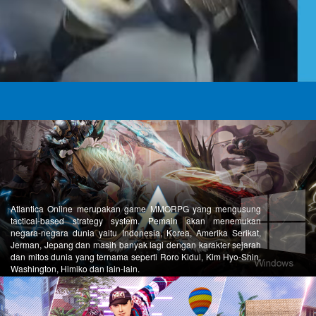
Atlantica Online merupakan game MMORPG yang mengusung
tactical-based strategy system. Pemain akan menemukan
negara-negara dunia yaitu Indonesia, Korea, Amerika Serikat,
Jerman, Jepang dan masih banyak lagi dengan karakter sejarah
dan mitos dunia yang ternama seperti Roro Kidul, Kim Hyo-Shin,
Washington, Himiko dan lain-lain.