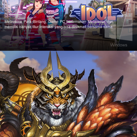
Metaverse Para Bintang, Game PC bertemakan Metaverse dan
memiliki banyak fitur interaksi yang bisa dinikmati bersama-sama