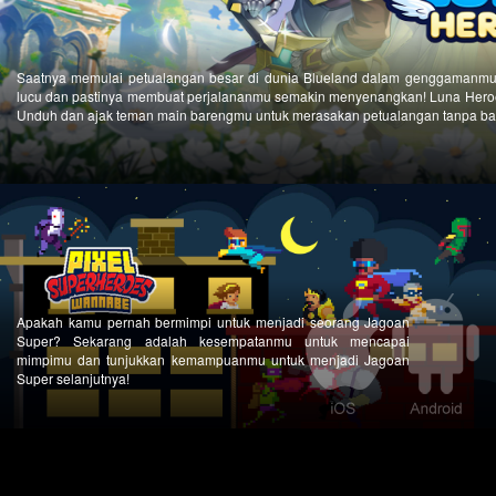
Saatnya memulai petualangan besar di dunia Blueland dalam genggamanmu!
lucu dan pastinya membuat perjalananmu semakin menyenangkan! Luna Heroes
Unduh dan ajak teman main barengmu untuk merasakan petualangan tanpa ba
Apakah kamu pernah bermimpi untuk menjadi seorang Jagoan
Super? Sekarang adalah kesempatanmu untuk mencapai
mimpimu dan tunjukkan kemampuanmu untuk menjadi Jagoan
Super selanjutnya!