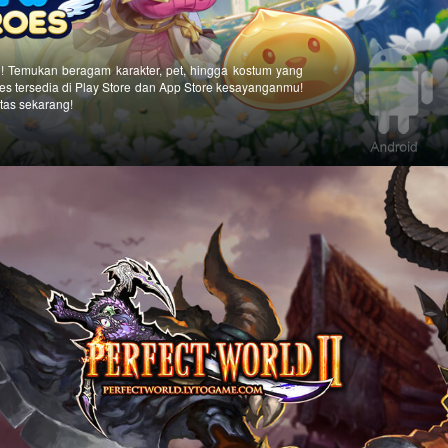
 Temukan beragam karakter, pet, hingga kostum yang
 tersedia di Play Store dan App Store kesayanganmu!
tas sekarang!